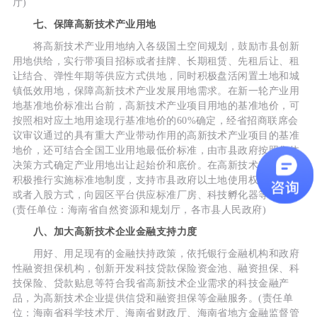
厅)
七、保障高新技术产业用地
将高新技术产业用地纳入各级国土空间规划，鼓励市县创新
用地供给，实行带项目招标或者挂牌、长期租赁、先租后让、租
让结合、弹性年期等供应方式供地，同时积极盘活闲置土地和城
镇低效用地，保障高新技术产业发展用地需求。在新一轮产业用
地基准地价标准出台前，高新技术产业项目用地的基准地价，可
按照相对应土地用途现行基准地价的60%确定，经省招商联席会
议审议通过的具有重大产业带动作用的高新技术产业项目的基准
地价，还可结合全国工业用地最低价标准，由市县政府按照集体
决策方式确定产业用地出让起始价和底价。在高新技术产业园区
积极推行实施标准地制度，支持市县政府以土地使用权作价出资
或者入股方式，向园区平台供应标准厂房、科技孵化器等用地。
(责任单位：海南省自然资源和规划厅，各市县人民政府)
八、加大高新技术企业金融支持力度
用好、用足现有的金融扶持政策，依托银行金融机构和政府
性融资担保机构，创新开发科技贷款保险资金池、融资担保、科
技保险、贷款贴息等符合我省高新技术企业需求的科技金融产
品，为高新技术企业提供信贷和融资担保等金融服务。(责任单
位：海南省科学技术厅、海南省财政厅、海南省地方金融监督管