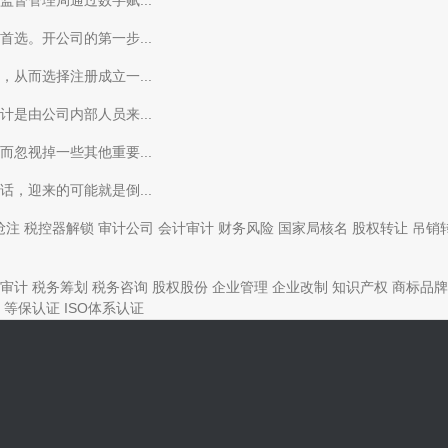
督管理局通过数字赋...
选。开公司的第一步...
从而选择注册成立一...
是由公司内部人员来...
忽视掉一些其他重要...
，迎来的可能就是倒...
抢注
税控器解锁
审计公司
会计审计
财务风险
国家局核名
股权转让
吊销
审计
税务筹划
税务咨询
股权股份
企业管理
企业改制
知识产权
商标品牌
等保认证
ISO体系认证