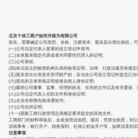
北京个体工商户如何升级为有限公司
首先，需要确定公司类型、名称、注册资本、股东及出资比例后，可
(一)公司法定代表人签署的设立登记申请书;
(二)全体股东指定代表或者共同委托代理人的证明;
(三)公司章程;
(四)依法设立的验资机构出具的验资证明，法律、行政法规另有规定的
(五)股东首次出资是非货币财产的，应当在公司设立登记时提交已办理
(六)股东的主体资格证明或者自然人身份证明;
(七)载明公司董事、监事、经理的姓名、住所的文件以及有关委派、选
(八)公司法定代表人任职文件和身份证明;
(九)企业名称预先核准通知书;
(十)公司住所证明;
(十一)国家工商行政管理总局规定要求提交的其他文件。
工商部门对材料审核后，会发放营业执照。随后，凭营业执照，到公安
后续事务：银行开户、税务报到、社保公积金开户等，如果涉及到后
注意事项