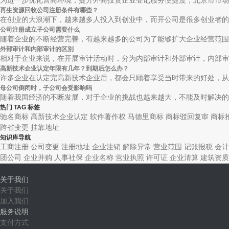
为进一步优化营商环境，提升外商投资企业登记服务便捷度，北京市市场监
再生资源回收公司注册条件有哪些？
在创业的大浪潮下，越来越多人投入到创业中，而开公司是很多创业者的首
公司注册成立子公司需要什么
随着企业的不断经营完善，有越来越多的公司为了能够扩大企业经营范围，
外部审计和内部审计的区别
相对于企业来说，在开展审计活动时，分为内部审计和外部审计，内部审计
高新技术企业认定年限有几年？到期后怎么办？
许多企业在认定完高新技术企业后，都会只顾着享受当时带来的好处，从而
母公司倒闭时，子公司会受影响吗
随着我国经济的不断发展，对于企业的挑战也越来越大，不能及时解决的话
热门 TAG 标签
驰名商标
高新技术企业认定
软件著作权
马德里商标
商标驳回复审
商标
跨省变更
挂靠地址
知识库导航
工商注册
公司变更
注册地址
企业注销
解除异常
营业范围
记账报税
会计
团公司
企业并购
人事社保
企业名称
营业执照
许可证
企业清算
建筑资质
关于我们
关于我们
加入我们
服务说明
支付方式