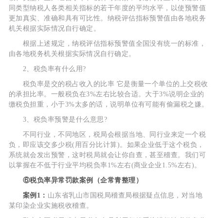
同类型纳税人各类相关指标的若干年度的平均水平，以使预警值
更加真实、准确和具有可比性。纳税评估指标预警值由各地税务
机关根据实际情况自行确定。
根据上述规定，纳税评估指标预警值全国没有统一的标准，
由各地税务机关根据实际情况自行确定。
2、税负率有什么用?
税负率是交的税占收入的比率 它是衡量一个单位的上交税收
的承担比率。一般税负在3%左右比较合适。大于3%说明企业的
缴税负担重，小于3%太多的话，说明单位有可能有偷漏税之嫌。
3、税负率预警是什么意思?
不同行业，不同地区，税局会根据当地、同行业来定一个税
负，即应该交多少税(用百分比计算)。如果企业低于这个税负，
系统就会发出预警，这时税局就会让你自查，甚至稽查。我们可
以掌握在不低于行业平均税负率1%左右(商业企业1.5%左右)。
⑥税负率异常罚款案例（企常青整理）
案例1：
山东省乳山市国税局稽查局根据疑点信息，对当地
某印染企业实施税收稽查。