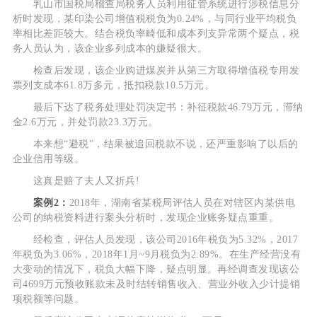
乳山市国税局稽查局税务人员利用征管系统进行涉税信息分
析时发现，某印染公司增值税税负为0.24%，与同行业平均税负
率相比差距较大。结合税负率畸低和成本列支异常两个疑点，税
务人员认为，该企业多列成本的嫌疑很大。
检查后发现，该企业购进煤炭并从第三方取得增值税专用发
票列支成本61.8万多元，抵扣税款10.5万元。
最后下达了税务处理处罚决定书：补征税款46.79万元，滞纳
金2.6万元，并处罚款23.3万元。
本来想“避税”，结果被追回税款不说，还严重影响了以后的
企业信用等级。
这真是赔了夫人又折兵!
案例2：
2018年，湖南省某税局评估人员在对辖区内某供电
公司的纳税资料进行案头分析时，发现企业账务疑点重重。
经检查，评估人员发现，该公司2016年税负为5.32%，2017
年税负为3.06%，2018年1月~9月税负为2.89%。在生产经营没有
大变动的情况下，税负大幅下降，疑点明显。再经调查发现该公
司4699万元预收账款未及时结转销售收入、营业外收入少计提销
项税额等问题。