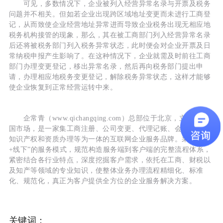
可见，多数情况下，企业被列入经营异常名录与开票及税务
问题并不相关。但如若企业出现跨区域地址变更而未进行工商登
记，从而致使企业经营地址异常进而导致企业税务出现无相应地
税务机构接管的现象，那么，其在被工商部门列入经营异常名录
后还将被税务部门列入税务异常状态，此时便会对企业开票及日
常纳税申报产生影响了。在这种情况下，企业就需及时前往工商
部门办理变更登记，移出异常名录，然后再向税务部门提出申
请，办理相应地税务变更登记，解除税务异常状态，这样才能够
使企业恢复到正常经营运转中来。
企常青（www.qichangqing.com）总部位于北京，立足于全
国市场，是一家集工商注册、公司变更、代理记账、会计审计、
知识产权和资质办理等为一体的互联网企业服务品牌。采用“线上
+线下”的服务模式，规范构造服务端到客户端的完整流程体系，
紧密结合各行业特点，深度挖掘客户需求，依托在工商、财税以
及知产等领域的专业知识，使整体业务办理流程精细化、标准
化、规范化，真正为客户提供全方位的企业服务解决方案。
关键词：