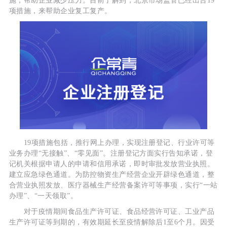
施，帮助企业减少压力。目前了解到，北京市场监管已经出台19
项措施，来帮助企业复工复产。
19项措施包括，推行网上办理，实现注册登记、行业许可等
业务办理“无接触”、“零见面”。注册登记方面实行告知承诺，登
记机关根据申请人的申请和信用承诺，即时审批发放营业执照。
建立应急绿色通道。为防控物资生产经营企业开辟绿色通道，整
合营业执照发放、医疗器械生产经营备案许可等事项，实行“一站
办理”、“一天领取”。
对于疫情期间食品生产许可证、食品经营许可证、工业产品
生产许可证等到期的，有效期延长至疫情解除后1至6个月。因受