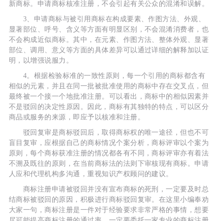
新商标。申请商标核准注册，不会引起有关公众的混淆和误解。
3、申请商标与被引用商标在构成要素、作图方法、外观、
显著部位、呼号、含义等方面有明显区别，不会混淆消费者，也
不会构成近似商标。其中，在元素、作图方法、整体外观、显著
部位、调用、意义等方面的具体差异可以通过详细的解释加以证
明，以增强说服力。
4。根据检验标准的一致性原则，每一个引用的商标都含有
相似的元素，并且在同一批被批准使用的商标中存在交叉点，但
最终被一个接一个地批准注册。可以看出，商标中的相似因素并
不是驳回的决定性原因。因此，商标有其独特的特点，可以区分
商品或服务的来源，即应予以核准和注册。
驳回复审是商标驳回后，取得商标权的唯一途径，但也不可
盲目复审，应根据自己的商标情况个案分析，商标评审以个案为
原则，每个商标获准注册的情况都各有不同，商标评审亦有着法
不溯及既往的原则，在当前商标法的法则下审核现有商标。申请
人应和代理机构多沟通，重视知识产权顾问的建议。
商标注册申请被驳回并没有宣布商标的死刑，一定要及时总
结商标被驳回的原因，积极进行商标驳回复审。在这里小编奉劝
大家一句，商标注册是一件对于经验要求非常严格的事情，想要
尽可能提高商标注册的通过率，一定要委托一家专业的商标注册