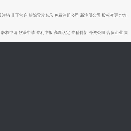
转注销
非正常户
解除异常名录
免费注册公司
新注册公司
股权变更
地址
版权申请
软著申请
专利申报
高新认定
专精特新
外资公司
合资企业
集