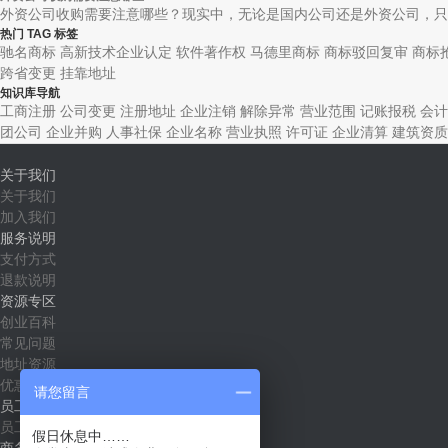
外资公司收购需要注意哪些？现实中，无论是国内公司还是外资公司，只要
热门 TAG 标签
驰名商标
高新技术企业认定
软件著作权
马德里商标
商标驳回复审
商标
跨省变更
挂靠地址
知识库导航
工商注册
公司变更
注册地址
企业注销
解除异常
营业范围
记账报税
会计
团公司
企业并购
人事社保
企业名称
营业执照
许可证
企业清算
建筑资质
关于我们
关于我们
加入我们
服务说明
支付方式
退款说明
资源专区
创业百科
常见问题
地址资源
优惠套餐
请您留言
员工社区
员工入口
假日休息中……