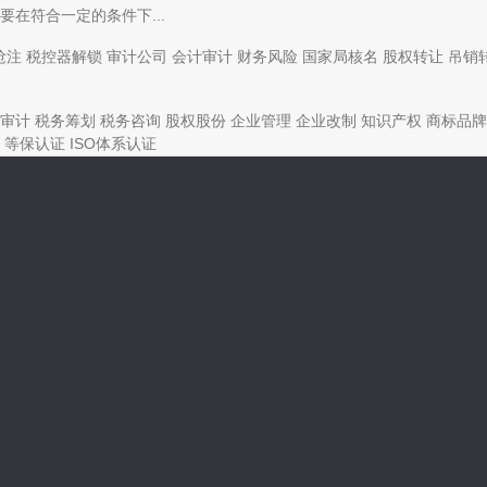
在符合一定的条件下...
抢注
税控器解锁
审计公司
会计审计
财务风险
国家局核名
股权转让
吊销
审计
税务筹划
税务咨询
股权股份
企业管理
企业改制
知识产权
商标品牌
等保认证
ISO体系认证