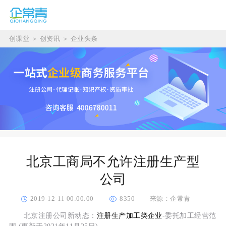
创课堂
＞
创资讯
＞
企业头条
北京工商局不允许注册生产型
公司
2019-12-11 00:00:00
8350
来源：企常青
北京注册公司新动态：
注册生产加工类企业
-委托加工经营范