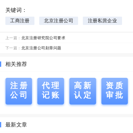
关键词：
工商注册
北京注册公司
注册私营企业
上一篇：
北京注册研究院公司要求
下一篇：
北京注册公司刻章问题
相关推荐
注册
代理
高新
资质
公司
记账
认定
审批
最新文章