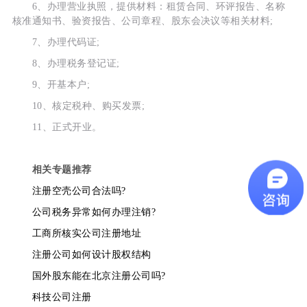
6、办理营业执照，提供材料：租赁合同、环评报告、名称
核准通知书、验资报告、公司章程、股东会决议等相关材料;
7、办理代码证;
8、办理税务登记证;
9、开基本户;
10、核定税种、购买发票;
11、正式开业。
相关专题推荐
注册空壳公司合法吗?
公司税务异常如何办理注销?
工商所核实公司注册地址
注册公司如何设计股权结构
国外股东能在北京注册公司吗?
科技公司注册