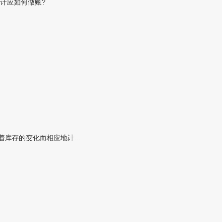
计应如何做账?
库存的变化而相应地计...