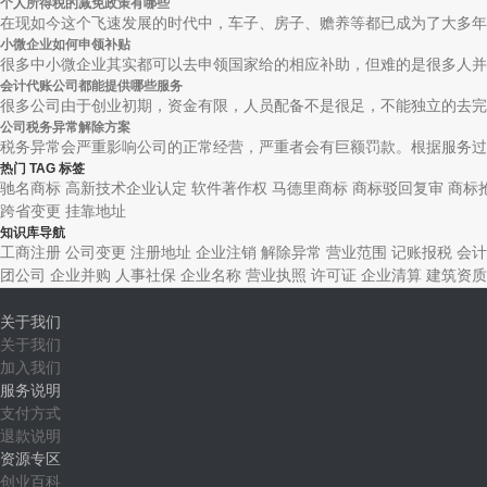
个人所得税的减免政策有哪些
在现如今这个飞速发展的时代中，车子、房子、赡养等都已成为了大多年轻
小微企业如何申领补贴
很多中小微企业其实都可以去申领国家给的相应补助，但难的是很多人并不
会计代账公司都能提供哪些服务
很多公司由于创业初期，资金有限，人员配备不是很足，不能独立的去完成
公司税务异常解除方案
税务异常会严重影响公司的正常经营，严重者会有巨额罚款。根据服务过的
热门 TAG 标签
驰名商标
高新技术企业认定
软件著作权
马德里商标
商标驳回复审
商标
跨省变更
挂靠地址
知识库导航
工商注册
公司变更
注册地址
企业注销
解除异常
营业范围
记账报税
会计
团公司
企业并购
人事社保
企业名称
营业执照
许可证
企业清算
建筑资质
关于我们
关于我们
加入我们
服务说明
支付方式
退款说明
资源专区
创业百科