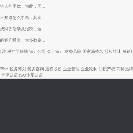
人的困扰，为此，国...
知道怎么申领，其实...
财务活动及报税，这...
客户经验，大多数企...
抢注
税控器解锁
审计公司
会计审计
财务风险
国家局核名
股权转让
吊销
审计
税务筹划
税务咨询
股权股份
企业管理
企业改制
知识产权
商标品牌
等保认证
ISO体系认证