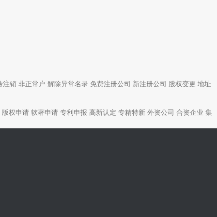
转注销
非正常户
解除异常名录
免费注册公司
新注册公司
股权变更
地址
版权申请
软著申请
专利申报
高新认定
专精特新
外资公司
合资企业
集