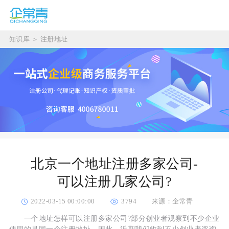
知识库
＞
注册地址
北京一个地址注册多家公司-
可以注册几家公司?
2022-03-15 00:00:00
3794
来源：企常青
一个地址怎样可以注册多家公司?部分创业者观察到不少企业