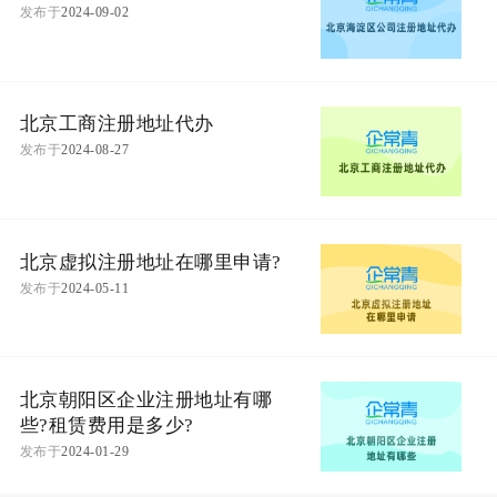
发布于
2024-09-02
北京工商注册地址代办
发布于
2024-08-27
北京虚拟注册地址在哪里申请?
发布于
2024-05-11
北京朝阳区企业注册地址有哪
些?租赁费用是多少?
发布于
2024-01-29