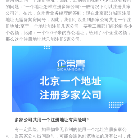
使用的是同一个注册地址，因此，近期我们收到不少创业者咨询
的问题：“一个地址怎样注册多家公司?一般情况下可以注册几家
公司?”。在此，企常青业务经理解答到：现在北京部分城区注册
地址无需备案房间号，因此，我们可以查到多家公司共用一个注
册地址;至于一个地址能注册几家公司，要看工商部门能给到多少
个名额，比如：一个100平米的办公地址，给到了5个企业名额，
那么这个注册地址就只能注册5家公司。
多家公司共用一个注册地址有风险吗?
有一定风险。如果物业无节制的使用一个地址注册多家公
司，当某家公司出问题时，可能会连累到该地址的所有公司，此