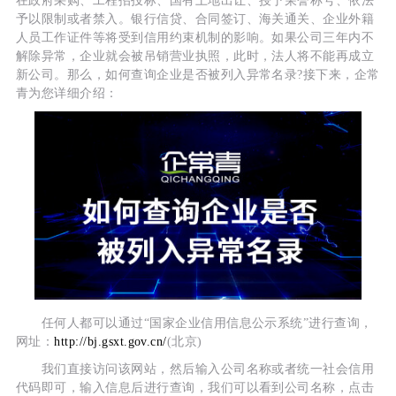
在政府采购、工程招投标、国有土地出让、授予荣誉称号、依法
予以限制或者禁入。银行信贷、合同签订、海关通关、企业外籍
人员工作证件等将受到信用约束机制的影响。如果公司三年内不
解除异常，企业就会被吊销营业执照，此时，法人将不能再成立
新公司。那么，如何查询企业是否被列入异常名录?接下来，企常
青为您详细介绍：
任何人都可以通过“国家企业信用信息公示系统”进行查询，
网址：
http://bj.gsxt.gov.cn/
(北京)
我们直接访问该网站，然后输入公司名称或者统一社会信用
代码即可，输入信息后进行查询，我们可以看到公司名称，点击