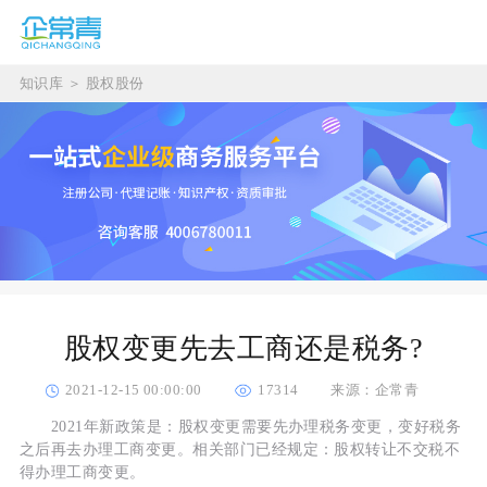
知识库
＞
股权股份
股权变更先去工商还是税务?
2021-12-15 00:00:00
17314
来源：企常青
2021年新政策是：股权变更需要先办理税务变更，变好税务
之后再去办理工商变更。相关部门已经规定：股权转让不交税不
得办理工商变更。