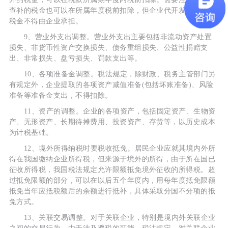
查补的税金也可以在所属年度税前扣除，但企业代开发票代缴的
税金不得由企业承担。
9、营业外支出调整。营业外支出主要包括非流动资产处置
损失、非货币性资产交换损失、债务重组损失、公益性捐赠支
出、非常损失、盘亏损失、罚款支出等。
10、各项准备金调整。税法规定，除财政、税务主管部门另
有规定外，企业提取的各项资产减值准备(包括坏账准备)、风险
准备等准备金支出，不得扣除。
11、资产的调整。企业的各项资产，包括固定资产、生物资
产、无形资产、长期待摊费用、投资资产、存货等，以历史成本
为计税基础。
12、境外所得纳税时要税收抵免。居民企业应就其境内外所
得在我国缴纳企业所得税，但来源于境外的所得，由于所在国已
征收所得税，我国税法规定允许限额抵免境外征收的所得税。超
过抵免限额的部分，可以在以后五个年度内，用每年度抵免限额
抵免当年应抵税额后的余额进行抵补，具体采取分国不分项的抵
免方式。
13、关联交易调整。对于关联企业，特别是境内外关联企业