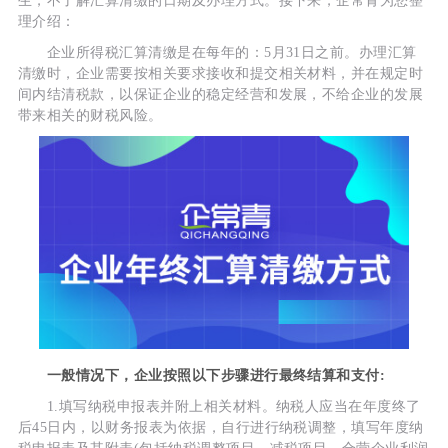
生，不了解汇算清缴的日期及办理方式。接下来，企常青为您整
理介绍：
企业所得税汇算清缴是在每年的：5月31日之前。办理汇算
清缴时，企业需要按相关要求接收和提交相关材料，并在规定时
间内结清税款，以保证企业的稳定经营和发展，不给企业的发展
带来相关的财税风险。
一般情况下，企业按照以下步骤进行最终结算和支付:
1.填写纳税申报表并附上相关材料。纳税人应当在年度终了
后45日内，以财务报表为依据，自行进行纳税调整，填写年度纳