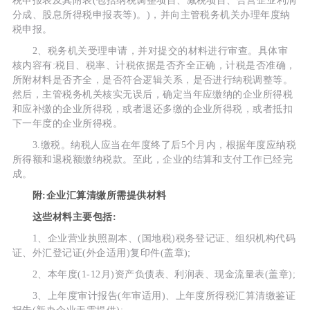
税申报表及其附表(包括纳税调整项目、减税项目、合营企业利润
分成、股息所得税申报表等)。)，并向主管税务机关办理年度纳
税申报。
2、税务机关受理申请，并对提交的材料进行审查。具体审
核内容有:税目、税率、计税依据是否齐全正确，计税是否准确，
所附材料是否齐全，是否符合逻辑关系，是否进行纳税调整等。
然后，主管税务机关核实无误后，确定当年应缴纳的企业所得税
和应补缴的企业所得税，或者退还多缴的企业所得税，或者抵扣
下一年度的企业所得税。
3.缴税。纳税人应当在年度终了后5个月内，根据年度应纳税
所得额和退税额缴纳税款。至此，企业的结算和支付工作已经完
成。
附:企业汇算清缴所需提供材料
这些材料主要包括:
1、企业营业执照副本、(国地税)税务登记证、组织机构代码
证、外汇登记证(外企适用)复印件(盖章);
2、本年度(1-12月)资产负债表、利润表、现金流量表(盖章);
3、上年度审计报告(年审适用)、上年度所得税汇算清缴鉴证