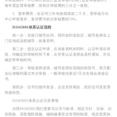
年有效期内，中心将对其进行监督审核(非例行监督审核除外)。
每年度监督审核费，按初次审核费的三分之一收取;
3、复审费用：在证书三年有效期满前二个月，受审核方向
中心申请复评，复评费为初次审核费的70%。
ISO45001体系认证流程
第一步：先签订辅导合同，我司收到首款后，辅导老师去上
门实地或远程辅导，收集资料;
第二步：提交认证申请，在准备资料的同时，认证申请在审
批，待确定的审核时间下来，企常青认证老师会及时通知，并且
确定终审核时间;
第三步：审核老师进场，辅导老师在现场协助贵司，双方配
合以便顺利通过本次审核，一般审核结束后7天左右就会发放证
书;
第四步：证书扫描件发送，企业安排尾款，然后证书及发票
快递给您。
ISO45001体系认证注意事项
办理ISO45001我们更要关注学习标准，制定方针、目标、识
别风险、采取预防措施、编制健康安全管理的制度、然后宣贯执