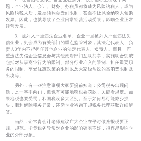
题，企业法人、会计、财务、办税员都将成为风险纳税人，成为
风险纳税人后，发票领购会受到限制，甚至不让风险纳税人领购
发票。因此，也就导致了企业日常经营活动受限，影响企业正常
经营发展。
3、被列入严重违法企业名单。企业一旦被列入严重违法失
信企业，则会成为有关部门的重点监管对象，其法定代表人、负
责人3年内不得担任其他企业的法定代表人、负责人。而且，严
重违法失信企业信息会与其他政府部门互联共享，实施联合惩戒!
包括对从事商业行为的限制、部分行业准入的限制、担任重要职
务的限制、享受优惠政策的限制以及大家经常说的高消费限制及
出境等。
另外，有一些注意事项大家要提前知道：公司税务出现问
题，是一事不两罚，但也有可能地税也要罚款，关键看规定。如
果地税也要受罚，和国税没多大区别。至于如何尽可能减少损
失，顺利解除税务异常，还需企业咨询正规税务代理获取详细解
答。
当然，企常青会计老师建议广大企业在平时做账报税要正
规、规范。毕竟税务异常对企业的影响确实不好，很容易影响企
业的外部形象。