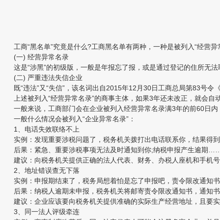
工商“黑名单”究竟是什么?工商黑名单有两种，一种是被列入“经营异常
(一) 经营异常名录
这是“涉黑”的初级版，一般是年报忘了报，或是通过登记的住所无法取
(二) 严重违法失信企业
既“违法”又“失信”，该名词出自2015年12月30日工商总局第83
上述被列入“经营异常名录”的商事主体，如果3年还未改正，就会自动“
一般来说，工商部门会在企业被列入经营异常名录满3年的前60日内
一般什么情况会被列入“企业异常名录”：
1、电话失效联络不上
实例：发现重要涉税问题了，税务机关拨打出电话联系你，结果得到的仅
后果：紧急、重要涉税事项无法及时通知到你;纳税申报产生逾期……
建议：向税务机关提供正确的法人代表、财务、办税人座机和手机号
2、地址错误查无下落
实例：申报期结束了，税务局想着怕是忘了申报吧，责令限改通知书寄
后果：纳税人逾期未申报，税务机关将邮寄责令限改通知书，通知书退
建议：企业应该要向税务机关提供准确的实际生产经营地址，且要实
3、同一法人评级牵连