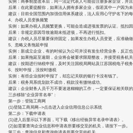
实例：商事制度改革后，同一法定代表人可能会注册多家企业，并且
后果：在此要提醒你，如果法人拥有多家企业，假若其中一户因为未履
建议：目前全国范围内加强信用体系建设，法人应用心守护名下的每
4、办税人员变换频繁
实例：如果办税人员频繁更换，可能会造成进项发票的认证、抵扣因
后果：非规定原因导致逾期未抵进项，不再进行抵扣。
建议：办税人员尽量要保持固定，如果发生办税人员变更，应准确做
5、忽略义务拖延申报
实例：新成立企业，有的时候认为公司并没有发生经营业务，反正也
后果：如果拖延至逾期，企业将会被要求限期整改，并接受税务机关
建议：按期进行纳税申报，及时关注国税局网站及江苏国税电子税务
6、按时申报，没按时缴税
实例：有些企业按时申报了，却忘记关联的银行卡没有钱了。
后果：税务局系统划款不成功，税款没有缴纳成功。
建议：企业财务人员千万不要迷迷糊糊的工作，一定要保证相关联的
三步移除“企业异常名单”：
第一步：登陆工商网
(1)登陆工商局网-->点击进入企业信用信息公示系统
第二步：下载申请表
(1)进入后显示以下界面，可下载《移出经验异常名录申请表》。
(2)如需要查询企业信息和申请表所要移交至的机关，请按下一步。
第三步：查询信息和查询申请表所要交至的机关