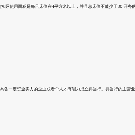
际使用面积是每只床位在4平方米以上，并且总床位不能少于30;开办的宾
具备一定资金实力的企业或者个人才有能力成立典当行。典当行的主营业务