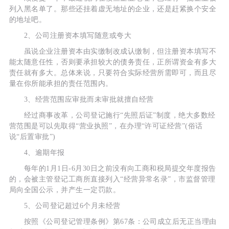
列入黑名单了。那些还挂着虚无地址的企业，还是赶紧换个安全
的地址吧。
2、公司注册资本填写随意或夸大
虽说企业注册资本由实缴制改成认缴制，但注册资本填写不
能太随意任性，否则要承担较大的债务责任，正所谓资金有多大
责任就有多大。总体来说，只要符合实际经营所需即可，而且尽
量在你所能承担的责任范围内。
3、经营范围应审批而未审批就擅自经营
经过商事改革，公司登记施行“先照后证”制度，绝大多数经
营范围是可以先取得“营业执照”，在办理“许可证经营”(俗话
说“后置审批”)
4、逾期年报
每年的1月1日-6月30日之前没有向工商和税局提交年度报告
的，会被主管登记工商所直接列入“经营异常名录”，市监督管理
局向全国公示，并产生一定罚款。
5、公司登记超过6个月未经营
按照《公司登记管理条例》第67条：公司成立后无正当理由