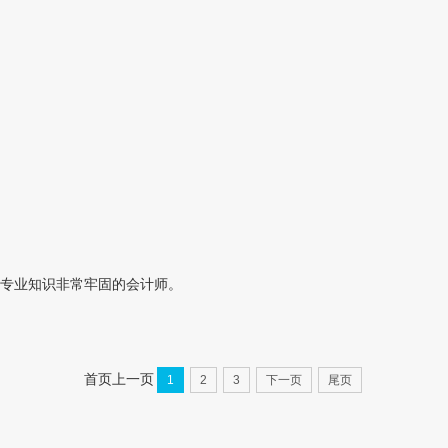
专业知识非常牢固的会计师。
首页
上一页
1
2
3
下一页
尾页