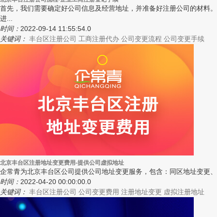
首先，我们需要确定好公司信息及经营地址，并准备好注册公司的材料。
进...
时间：
2022-09-14 11:55:54.0
关键词：
丰台区注册公司
工商注册代办
公司变更流程
公司变更手续
北京丰台区注册地址变更费用-提供公司虚拟地址
企常青为北京丰台区公司提供公司地址变更服务，包含：同区地址变更、跨
时间：
2022-04-20 00:00:00.0
关键词：
丰台区注册公司
公司变更费用
注册地址变更
虚拟注册地址