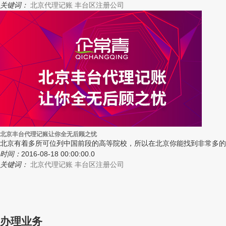
关键词：
北京代理记账
丰台区注册公司
北京丰台代理记账让你全无后顾之忧
北京有着多所可位列中国前段的高等院校，所以在北京你能找到非常多的
时间：
2016-08-18 00:00:00.0
关键词：
北京代理记账
丰台区注册公司
办理业务