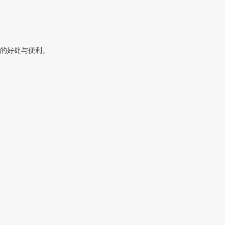
的好处与便利。