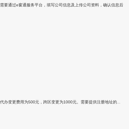
需要通过e窗通服务平台，填写公司信息及上传公司资料，确认信息后
更费用为500元，跨区变更为1000元。需要提供注册地址的...