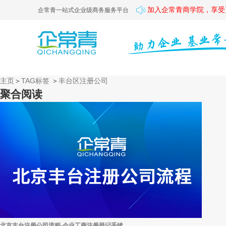
加入企常青商学院，享受
企常青一站式企业级商务服务平台
主页
＞
TAG标签
＞
丰台区注册公司
聚合阅读
北京丰台注册公司流程-企业工商注册登记手续