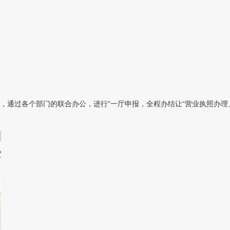
，通过各个部门的联合办公，进行“一厅申报，全程办结让“营业执照办理